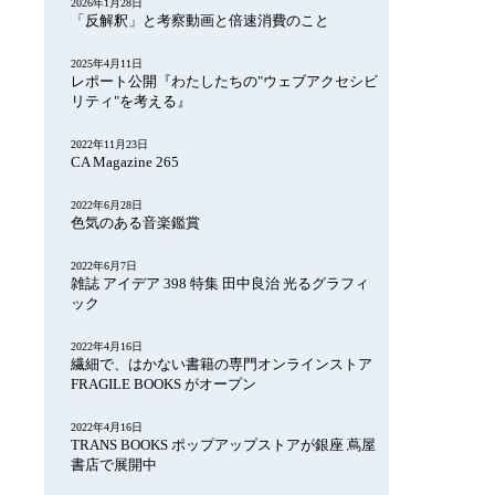
2026年1月28日
「反解釈」と考察動画と倍速消費のこと
2025年4月11日
レポート公開『わたしたちの"ウェブアクセシビ
リティ"を考える』
2022年11月23日
CA Magazine 265
2022年6月28日
色気のある音楽鑑賞
2022年6月7日
雑誌 アイデア 398 特集 田中良治 光るグラフィ
ック
2022年4月16日
繊細で、はかない書籍の専門オンラインストア
FRAGILE BOOKS がオープン
2022年4月16日
TRANS BOOKS ポップアップストアが銀座 蔦屋
書店で展開中