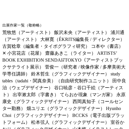
出展作家一覧（敬称略）
荒牧悠（アーティスト） 飯沢未央（アーティスト） 浦川通
（アーティスト） 大林寛（ÉKRITS編集長 / ディレクター）
古賀稔章（編集者・タイポグラフィ研究） コ本や（書店）
✕ 小宮花店（花屋） 齋藤あきこ（ライター） ARTISTS’
BOOK EXHIBITION SENDAI⇄TOKYO（アーティストブッ
クサテライト展示） 菅俊一（研究者 / 映像作家 / 多摩美術大
学専任講師） 鈴木哲生（グラフィックデザイナー） study
tables（tadahi・関真奈美）（自由研究制作ユニット） 田中良
治（ウェブデザイナー） 谷口暁彦・谷口千絵（アーティス
ト） 出宰漱太郎（字書き） てらおか現象（マンガ家） 永原
康史（グラフィックデザイナー） 西岡真知子（コールセン
ター勤務） 畑ユリエ（グラフィックデザイナー） Hyunho
Choi（グラフィックデザイナー） BCCKS（電子出版プラッ
トフォーム） 松本弦人（グラフィックデザイナー） 室谷か