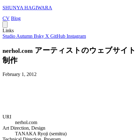
SHUNYA HAGIWARA
CV
Blog
Links
Studio Autumn
Bsky
X
GitHub
Instagram
アーティストのウェブサイト
nerhol.com
制作
February 1, 2012
URI
nerhol.com
Art Direction, Design
TANAKA Ryoji (semitra)
Technical Direction, Program