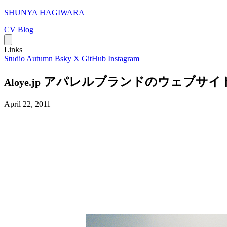
SHUNYA HAGIWARA
CV
Blog
Links
Studio Autumn
Bsky
X
GitHub
Instagram
アパレルブランドのウェブサイ
Aloye.jp
April 22, 2011